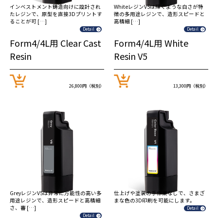
インベストメント鋳造向けに設計され
WhiteレジンV5は輝くような白さが特
たレジンで、原型を直接3Dプリントす
徴の多用途レジンで、造形スピードと
ることが可 […]
高精細 […]
Detail
Detail
Form4/4L用 Clear Cast
Form4/4L用 White
Resin
Resin V5
26,800円（税別）
13,300円（税別）
GreyレジンV5は非常に万能性の高い多
仕上げや塗装の手作業なしで、さまざ
用途レジンで、造形スピードと高精細
まな色の3D印刷を可能にします。
さ、審 […]
Detail
Detail