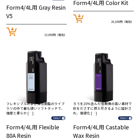
Form4/4L用 Color Kit
Form4/4L用 Gray Resin
V5
26,100円（税別）
13,300円（税別）
フレキシブルおよび弾性樹脂のライブ
ろうを20％含んだ信頼債の高い素材で
ラリの中で最も硬いソフトタッチで、
灰をださずに燃え尽きるように設計さ
強度と柔らか […]
れ、後硬化 […]
Detail
Detail
Form4/4L用 Flexible
Form4/4L用 Castable
80A Resin
Wax Resin