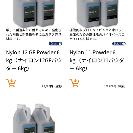
厳しい製造条件に耐えるために強化さ
機能的なプロトタイピングと小ロット
れた剛性と耐熱性を備えたガラス充填
生産のための高性能のバイオベースの
材料です。
ナイロン材料です。
Detail
Detail
Nylon 12 GF Powder 6
Nylon 11 Powder 6
kg（ナイロン12GFパウ
kg（ナイロン11パウダ
ダー 6kg）
ー 6kg）
93,000円（税別）
108,000円（税別）