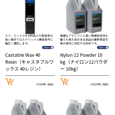
ろう、ワックスを40%含んだ膨張率の
複雑なアセンブリと高い環境安定性を
低い素材でロストワックス鋳造条件に
備えた耐久性のある部品の最終用途生
幅広く適応します。
産の両方に対応する材料です。
Detail
Detail
Castable Wax 40
Nylon 12 Powder 10
Resin（キャスタブルワ
kg（ナイロン12パウダ
ックス 40レジン）
ー 10kg）
47,000円（税別）
179,820円（税別）