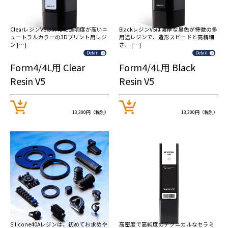
ClearレジンV5は非常に透明度が高いニ
BlackレジンV5は濃厚な黒色が特徴の多
ュートラルカラーの3Dプリント用レジ
用途レジンで、造形スピードと高精細
ン […]
さ、 […]
Detail
Detail
Form4/4L用 Clear
Form4/4L用 Black
Resin V5
Resin V5
13,300円（税別）
13,300円（税別）
Silicone40Aレジンは、初めてお求めや
高密度で高純度のテクニカルなセラミ