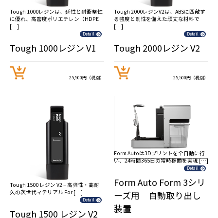
Tough 1000レジンは、延性と耐衝撃性
Tough 2000レジンV2は、ABSに匹敵す
に優れ、高密度ポリエチレン（HDPE
る強度と剛性を備えた頑丈な材料で
[…]
[…]
Detail
Detail
Tough 1000レジン V1
Tough 2000レジン V2
25,500円（税別）
25,500円（税別）
Form Autoは3Dプリントを全自動に行
い、24時間365日の常時稼働を実現 […]
Detail
Form Auto Form 3シリ
Tough 1500 レジン V2 – 高弾性・高耐
久の次世代マテリアル For […]
ーズ用 自動取り出し
Detail
装置
Tough 1500 レジン V2