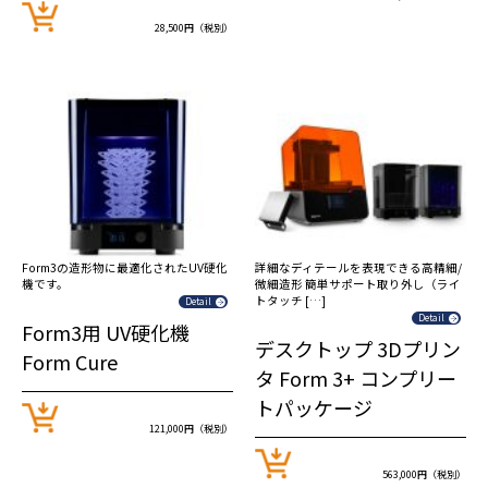
28,500円（税別）
Form3の造形物に最適化されたUV硬化
詳細なディテールを表現できる高精細/
機です。
微細造形 簡単サポート取り外し（ライ
トタッチ […]
Detail
Detail
Form3用 UV硬化機
デスクトップ 3Dプリン
Form Cure
タ Form 3+ コンプリー
トパッケージ
121,000円（税別）
563,000円（税別）