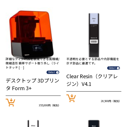
詳細なディテールを表現できる高精細/
半透明を必要とする部品や内部機能を
微細造形 簡単サポート取り外し（ライ
示す部品に最適です。
トタッチ […]
Detail
Detail
Clear Resin（クリアレ
デスクトップ 3Dプリン
ジン）V4.1
タ Form 3+
28,500円（税別）
355,000円（税別）