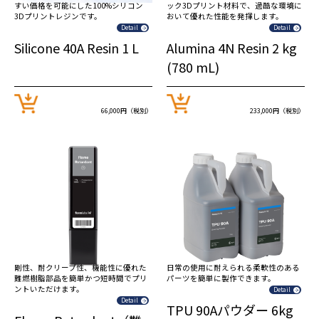
すい価格を可能にした100%シリコン
ック3Dプリント材料で、過酷な環境に
3Dプリントレジンです。
おいて優れた性能を発揮します。
Detail
Detail
Silicone 40A Resin 1 L
Alumina 4N Resin 2 kg
(780 mL)
66,000円（税別）
233,000円（税別）
剛性、耐クリープ性、機能性に優れた
日常の使用に耐えられる柔軟性のある
難燃樹脂部品を簡単かつ短時間でプリ
パーツを簡単に製作できます。
ントいただけます。
Detail
Detail
TPU 90Aパウダー 6kg