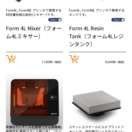
Form4L, Form4BL プリンタで使用する
Form4L, Form4BL プリンタで使用する
材料攪拌用の部材(ミキサー)です。
タンクです。
Detail
Detail
Form 4L Mixer（フォー
Form 4L Resin
ム4Lミキサー）
Tank（フォーム4Lレジ
ンタンク）
17,500円（税別）
53,000円（税別）
詳細なディテールを表現できる高精細/
ステンレススチールビルドプラットフ
微細造形 簡単サポート取り外し（ライ
ォームは、外科用グレードのステンレ