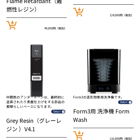
Flame Retardant（難
燃性レジン）
124,000円（税別）
49,000円（税別）
中間色のアンダートーンは、最終的に
Form3の造形物専用洗浄機です。
塗装されたり表面仕上げをする部品の
Detail
素晴らしいベースになります。
Form3用 洗浄機 Form
Detail
Wash
Grey Resin（グレーレ
ジン ）V4.1
116,000円（税別）