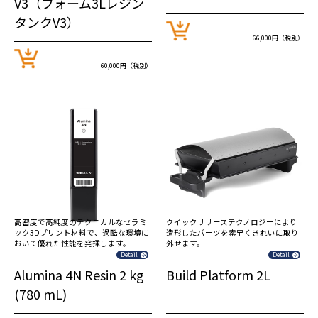
V3（フォーム3Lレジン
タンクV3）
66,000円（税別）
60,000円（税別）
高密度で高純度のテクニカルなセラミ
クイックリリーステクノロジーにより
ック3Dプリント材料で、過酷な環境に
造形したパーツを素早くきれいに取り
おいて優れた性能を発揮します。
外せます。
Detail
Detail
Alumina 4N Resin 2 kg
Build Platform 2L
(780 mL)